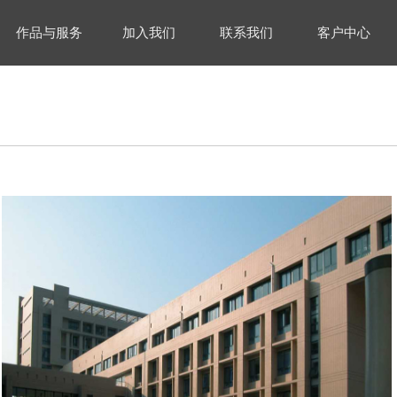
作品与服务
加入我们
联系我们
客户中心