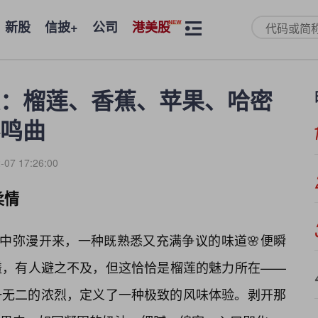
新股
信披+
公司
港美股
：榴莲、香蕉、苹果、哈密
鸣曲
-07 17:26:00
柔情
气中弥漫开来，一种既熟悉又充满争议的味道🌸便瞬
馐，有人避之不及，但这恰恰是榴莲的魅力所在——
一无二的浓烈，定义了一种极致的风味体验。剥开那