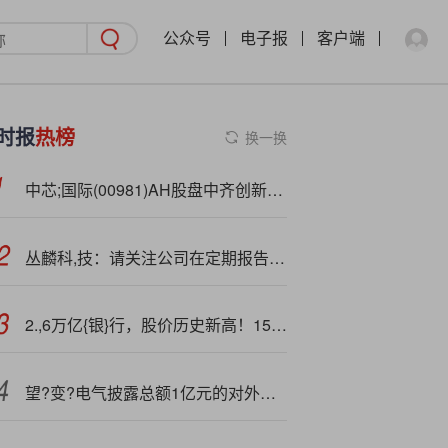
公众号
电子报
客户端
时报
热榜
换一换
中芯;国际(00981)AH股盘中齐创新高 机构指产能利用率大幅提升反映市场需求强劲
丛麟科,技：请关注公司在定期报告中披露的截至相应报告期末的股东数量
2.,6万亿{银}行，股价历史新高！15连板牛股，连续两日跌停！
望?变?电气披露总额1亿元的对外担保，被担保方为云南变压器电气股份有限公司