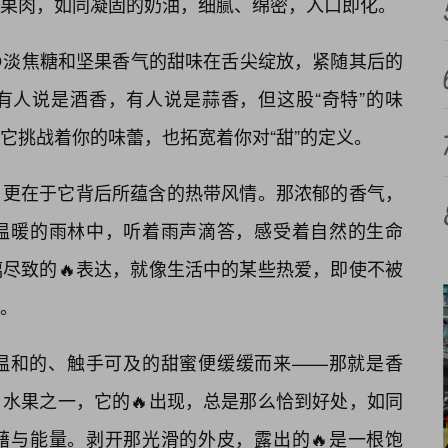
果肉，如同凝固的奶油，细腻、绵密，入口即化。
淡焦糖和坚果香气的甜味在舌尖绽放，紧随其后的
有人说是酒香，有人说是蒜香，但这股“奇特”的味
它挑战着你的味蕾，也拓宽着你对“甜”的定义。
，更在于它背后所蕴含的热带风情。那浓郁的香气，
温暖的雨林中，听着雨声滴答，感受着自然的生命
尽致的🔥表达，就像生活中的某些热爱，即使不被
。
温和的、触手可及的甜蜜便缓缓而来——那就是香
水果之一，它的🔥出现，总是那么恰到好处，如同
藉与能量。剥开那光滑的外皮，露出的🔥是一根饱