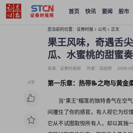
首页
快讯
要闻
股市
您当前的位置：
证券时报
>
公司
>
正文
果王风味，奇遇舌尖
瓜、水蜜桃的甜蜜奏
来源：证券时报网
作者：邱启明
2026-02
第一乐章：热带📝之吻与黄金
点赞
当“果王”榴莲的独特香气在空
间攫住了你的感官。有人视它为珍
它从不试图取悦所有人，却以其独