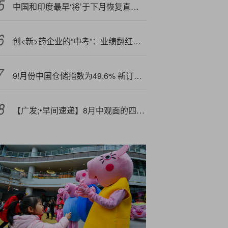
中国和印度最早‘将’于下月恢复直航？外交部回应
创<新>药企业的“中考”：业绩翻红为何提振不了股价？
9!月份中国仓储指数为49.6% 新订单指数重回扩张区间
【广发;•早间速递】8月中观面的四个景气线索