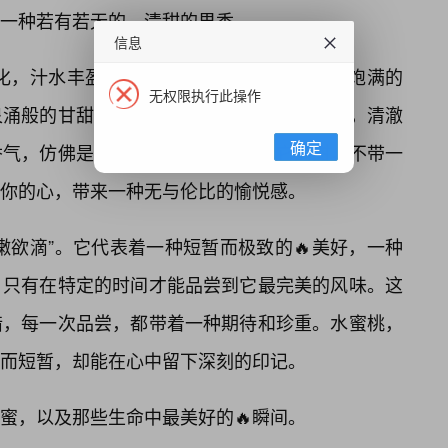
及一种若有若无的、清甜的果香。
信息
化，汁水丰盈”来形容。当牙齿轻轻触碰，那饱满的
无权限执行此操作
涌般的甘甜汁液，充🌸盈整个口腔。那汁液，清澈
确定
香气，仿佛是春日里最纯净的露珠。它的甜，不带一
你的心，带来一种无与伦比的愉悦感。
嫩欲滴”。它代表着一种短暂而极致的🔥美好，一种
，只有在特定的时间才能品尝到它最完美的风味。这
惜，每一次品尝，都带着一种期待和珍重。水蜜桃，
而短暂，却能在心中留下深刻的印记。
蜜，以及那些生命中最美好的🔥瞬间。