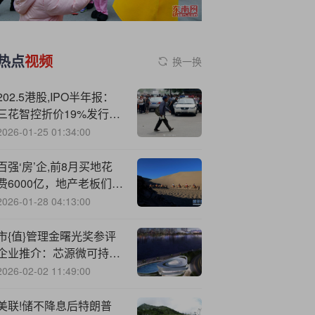
热点
视频
换一换
202.5港股,IPO半年报：
三花智控折价19%发行，
上市首日仍跌破发行价，
2026-01-25 01:34:00
最新折价13%
百强‘房’企,前8月买地花
费6000亿，地产老板们追
逐“黄金地块”
2026-01-28 04:13:00
市{值}管理金曙光奖参评
企业推介：芯源微可持续
发展动能愈发充沛
2026-02-02 11:49:00
美联!储不降息后特朗普