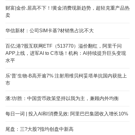
财富|金价.居高不下！!黄金消费现新趋势，超轻克重产品热
卖
华信新材：公司SIM卡基?材销售占比不大
百亿;港?股互联网ETF（513770）溢价翻红，阿里千问
APP上线，进军AI to C市场！机构：AI持续提升巨头变现
水平
乐‘普’生物-B高开逾7% 注射用维贝柯妥塔单抗国内获批上
市
潘:功!胜：中国货币政策坚持以我为主，兼顾内外均衡
每日一词 | 投入AI和!消费见效: 阿里巴巴集团收入增长10%
尾盘：三?大股?指均创盘中新高