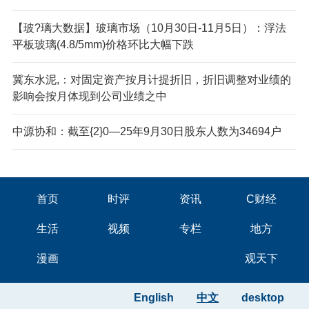
【玻?璃大数据】玻璃市场（10月30日-11月5日）：浮法
平板玻璃(4.8/5mm)价格环比大幅下跌
冀东水泥,：对固定资产按月计提折旧，折旧调整对业绩的
影响会按月体现到公司业绩之中
中源协和：截至{2}0—25年9月30日股东人数为34694户
首页
时评
资讯
C财经
生活
视频
专栏
地方
漫画
观天下
English
中文
desktop