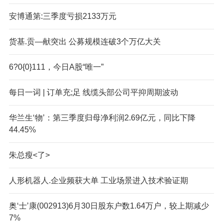
安博通第:三季度亏损2133万元
货基.贡—献突出 公募规模连破3个万亿大关
6?0{0}111，今日A股“唯一”
每日一词 | 订单充;足 线缆头部公司平抑周期波动
华兰生‘物’：第三季度归母净利润2.69亿元，同比下降
44.45%
朱总瘦<了>
人形机器人.企业频获大单 工业场景进入技术验证期
奥‘士’康(002913)6月30日股东户数1.64万户，较上期减少
7%