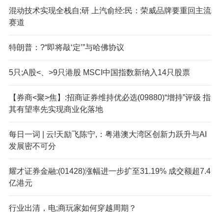
混动技术实现全栈自;研 上汽俞经:民：荣威品牌要重回主流
赛道
特朗普：?“即将敲‘定’”与哈佛协议
5只;A股<、>9只港股 MSCI中国指数新纳入14只股票
【券商<聚>焦】:招商证券维持优必选(09880)“增持”评级 指
其有望率先实现商业化落地
每日一词 | 云!天励飞陈宁,：粤港澳大湾区创新力跃升与AI
发展密不可分
耀才证券金融:(01428)涨幅进一步扩至31.19% 成交额超7.4
亿港元
行业出清，电;商玩家如何穿越周期？