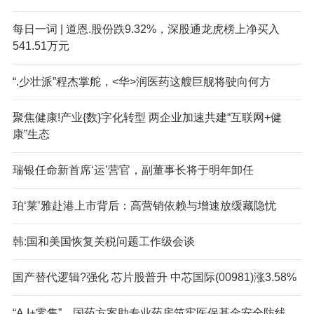
每日一词 | 道恩.股份跌9.32%，深股通龙虎榜上净买入
541.51万元
“.少壮派”程杰掌舵，<华>润医药这艘巨舰将驶向何方
聚焦健康!产业{数}字化转型 两企业加速共建“互联网+健
康”生态
瑞银任命新首席‘运’营官，副董事长将于明年卸任
珀‘莱’雅赴港上市背后：高营销依赖与增速放缓藏隐忧
韩:国和美国恢复关税问题工作级会谈
国产替代逻辑?强化 芯片股普升 中芯国际(00981)涨3.58%
“A,I+零售”，国药方案助专业药房筑牢医保基金安全防线