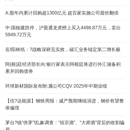
A:股年内累计回购超1300亿元 超百家实施公司股价翻倍
中:国核建跌停，沪股通龙虎榜上买入4498.87万元，卖出
5949.72万元
岳!阳林纸：?战略深耕见实效，碳汇业务锚定第二增长极
阿{根}廷经济部长向:银行家表示阿根廷将进行外汇储备积
累并回购债券
环球新材国际发布附:属公司CQV 2025年中期业绩
【信?达能源】钢铁周报：减产预期继续演进，钢价有望整
体偏强
茅台?镇“傍茅”!乱象调查：“祖宗酒”、“大师酒”背后的收割骗
局