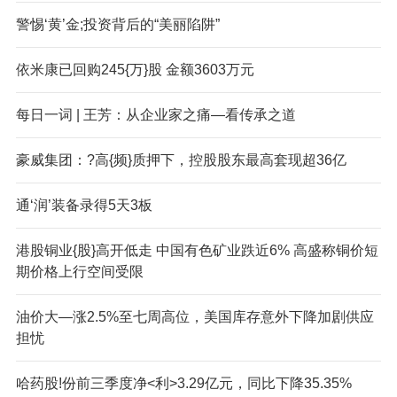
警惕‘黄’金;投资背后的“美丽陷阱”
依米康已回购245{万}股 金额3603万元
每日一词 | 王芳：从企业家之痛—看传承之道
豪威集团：?高{频}质押下，控股股东最高套现超36亿
通‘润’装备录得5天3板
港股铜业{股}高开低走 中国有色矿业跌近6% 高盛称铜价短
期价格上行空间受限
油价大—涨2.5%至七周高位，美国库存意外下降加剧供应
担忧
哈药股!份前三季度净<利>3.29亿元，同比下降35.35%