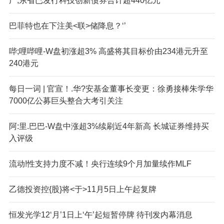
广,东省已发行科技创新债券合计超440亿元
巴菲特也在下注美<联>储降息？‘’
哔;哩哔哩-W盘初涨超3% 高盛将其目标价由234港元升至
240港元
每日一词 | 官宣！.华?安基金董事长变更：徐勇接棒朱学华
7000亿公募巨头整合大考引关注
阿:里.巴巴-W盘中涨超3%续刷近4年新高 长城证券维持买
入评级
流动!性支持力度不减！央行连续9个月加量续作MLF
乙德投资控{股}将<于>11月5日上午起复牌
恒发光学12‘月’1日上‘午’起短暂停牌 待刊发内幕消息