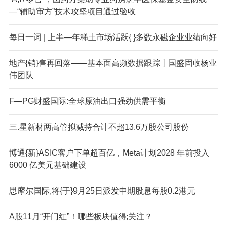
—“辅助审方”技术攻坚项目通过验收
每日一词 | 上半—年稀土市场活跃{ }多数永磁企业业绩向好
地产{销}售再回落——基本面高频数据跟踪丨国盛固收杨业
伟团队
F—PG财盛国际:全球原油出口强劲供需平衡
三.星新材两高管拟减持合计不超13.6万股公司股份
博通{新}ASIC客户下单超百亿，Meta计划2028 年前投入
6000 亿美元基础建设
思摩尔国际,将{于}9月25日派发中期股息每股0.2港元
A股11月“开门红”！哪些板块值得;关注？