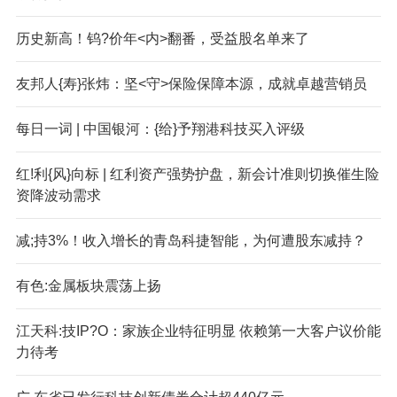
历史新高！钨?价年<内>翻番，受益股名单来了
友邦人{寿}张炜：坚<守>保险保障本源，成就卓越营销员
每日一词 | 中国银河：{给}予翔港科技买入评级
红!利{风}向标 | 红利资产强势护盘，新会计准则切换催生险
资降波动需求
减;持3%！收入增长的青岛科捷智能，为何遭股东减持？
有色:金属板块震荡上扬
江天科:技IP?O：家族企业特征明显 依赖第一大客户议价能
力待考