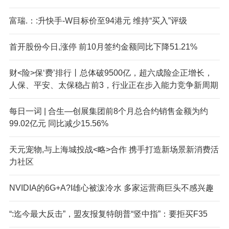
富瑞.：:升快手-W目标价至94港元 维持“买入”评级
首开股份今日,涨停 前10月签约金额同比下降51.21%
财<险>保‘费’排行丨总体破9500亿，超六成险企正增长，
人保、平安、太保稳占前3，行业正在步入能力竞争新周期
每日一词 | 合生—创展集团前8个月总合约销售金额为约
99.02亿元 同比减少15.56%
天元宠物,与上海城投战<略>合作 携手打造新场景新消费活
力社区
NVIDIA的6G+A?I雄心被泼冷水 多家运营商巨头不感兴趣
“:迄今最大反击”，盟友报复特朗普“竖中指”：要拒买F35