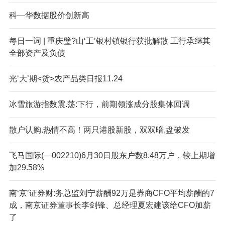
科—华数据股价创新高
每日一词 | 重庆璧?山‘工’银村镇银行获批解散 工行承继其
全部资产及负债
光‘大’期<货>农产品类日报11.24
冰雪旅游指数震.荡:下行，前期领涨成分股集体回调
散户认购.热情不高！两只港股新股，双双暗,盘破发
飞马国际(—002210)6月30日股东户数8.48万户，较上期增
加29.58%
南‘京’证券财:务总监刘宁薪酬92万是券商CFO平均薪酬的7
成，南京证券董事长李剑锋、总经理夏宏建该给CFO加薪
了