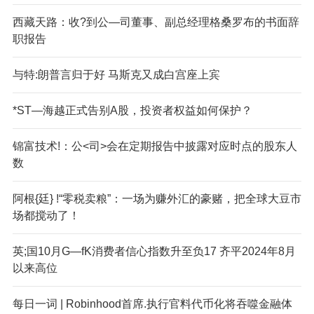
西藏天路：收?到公—司董事、副总经理格桑罗布的书面辞
职报告
与特:朗普言归于好 马斯克又成白宫座上宾
*ST—海越正式告别A股，投资者权益如何保护？
锦富技术!：公<司>会在定期报告中披露对应时点的股东人
数
阿根{廷} !“零税卖粮”：一场为赚外汇的豪赌，把全球大豆市
场都搅动了！
英;国10月G—fK消费者信心指数升至负17 齐平2024年8月
以来高位
每日一词 | Robinhood首席.执行官料代币化将吞噬金融体