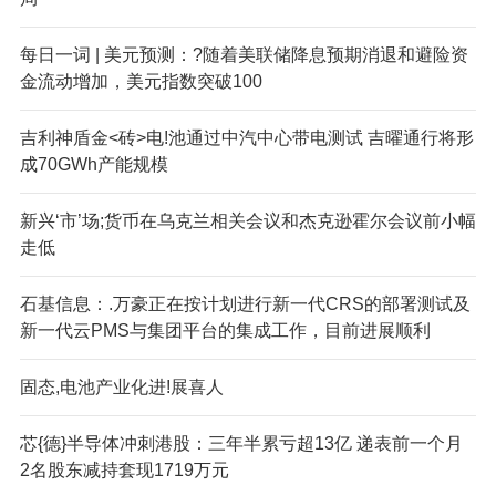
每日一词 | 美元预测：?随着美联储降息预期消退和避险资
金流动增加，美元指数突破100
吉利神盾金<砖>电!池通过中汽中心带电测试 吉曜通行将形
成70GWh产能规模
新兴‘市’场;货币在乌克兰相关会议和杰克逊霍尔会议前小幅
走低
石基信息：.万豪正在按计划进行新一代CRS的部署测试及
新一代云PMS与集团平台的集成工作，目前进展顺利
固态,电池产业化进!展喜人
芯{德}半导体冲刺港股：三年半累亏超13亿 递表前一个月
2名股东减持套现1719万元