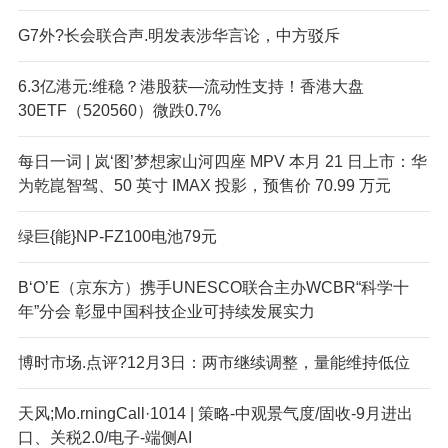
G7外?长会联合声.明发表涉华言论，中方驳斥
6.3亿港元:维稳？港股获—流动性支持！香港大盘
30ETF（520560）微跌0.7%
每日一词 | 岚‘图’梦想家山河四座 MPV 本月 21 日上市：华
为乾崑智驾、50 英寸 IMAX 投影，预售价 70.99 万元
绿巨{能}NP-FZ100电池79元
B‘O’E（京东方）携手UNESCO联合主办WCBR“科学十
年”分会 彰显中国科技企业可持续发展实力
博时市场.点评?12月3日：两市继续调整，量能维持低位
天风;Mo.rningCall·1014 | 策略-中观景气度/固收-9月进出
口、关税2.0/电子-端侧AI