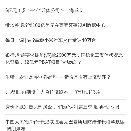
6亿元！又<一>半导体公司在上海成立
微软将!斥?资100亿美元在葡萄牙建设AI数据中心
每日一词 | 雷?军称小米汽车交付量达40万台
银行起.诉要求提前{还}款2000万元，同德化工资信状况恶
化背后，32亿元PBAT项目“太烧钱”？
生猪：农业反<内>卷品种,— 猪价是否有上涨动能？
开.盘|国内期货主力合约涨跌不一 沪银跌超3%
房价下跌冲击头部房企，“销冠”保利第三季‘度’再现:亏损
中国人民‘银’行行长潘功胜会见巴基斯坦财政部长穆罕默德
·奥朗则布